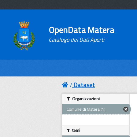
OpenData Matera
Catalogo dei Dati Aperti
Dataset
Organizzazioni
Comune di Matera (1)
temi