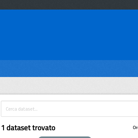
1 dataset trovato
Or