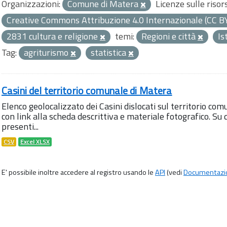
Organizzazioni:
Comune di Matera
Licenze sulle risor
Creative Commons Attribuzione 4.0 Internazionale (CC B
2831 cultura e religione
temi:
Regioni e città
Is
Tag:
agriturismo
statistica
Casini del territorio comunale di Matera
Elenco geolocalizzato dei Casini dislocati sul territorio com
con link alla scheda descrittiva e materiale fotografico. 
presenti...
CSV
Excel XLSX
E' possibile inoltre accedere al registro usando le
API
(vedi
Documentazi