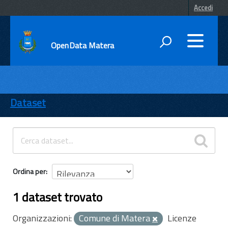
Accedi
OpenData Matera
DATI
ENTI
Dataset
TEMI
INFORMAZIONI
Ordina per
1 dataset trovato
Organizzazioni:
Comune di Matera
Licenze