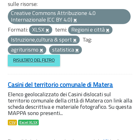
sulle risorse:
Creative Commons Attribuzione 4.0
Internazionale (CC BY 4.0)
Formati:
XLSX
temi:
Regioni e città
Istruzione,cultura & sport
Tag:
agriturismo
statistica
RISULTATO DEL FILTRO
Casini del territorio comunale di Matera
Elenco geolocalizzato dei Casini dislocati sul
territorio comunale della città di Matera con link alla
scheda descrittiva e materiale fotografico. Su questa
MAPPA sono presenti...
CSV
Excel XLSX