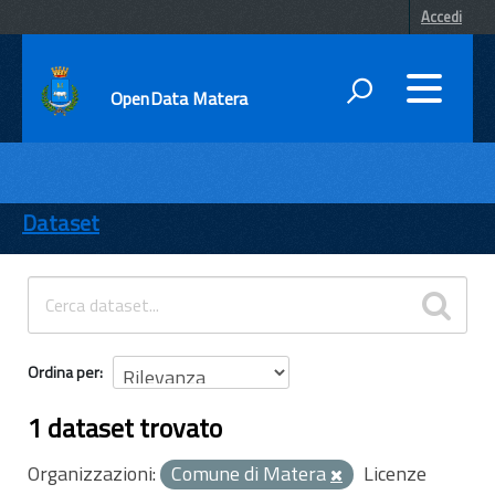
Accedi
OpenData Matera
DATI
ENTI
Dataset
TEMI
INFORMAZIONI
Ordina per
1 dataset trovato
Organizzazioni:
Comune di Matera
Licenze