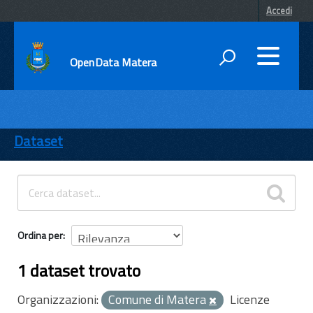
Accedi
OpenData Matera
DATI
ENTI
Dataset
TEMI
INFORMAZIONI
Ordina per
1 dataset trovato
Organizzazioni:
Comune di Matera
Licenze