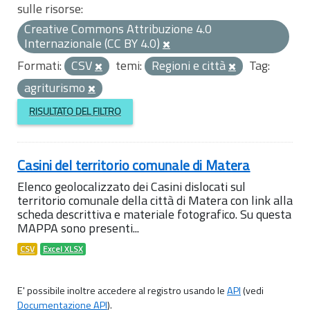
sulle risorse:
Creative Commons Attribuzione 4.0
Internazionale (CC BY 4.0)
Formati:
CSV
temi:
Regioni e città
Tag:
agriturismo
RISULTATO DEL FILTRO
Casini del territorio comunale di Matera
Elenco geolocalizzato dei Casini dislocati sul
territorio comunale della città di Matera con link alla
scheda descrittiva e materiale fotografico. Su questa
MAPPA sono presenti...
CSV
Excel XLSX
E' possibile inoltre accedere al registro usando le
API
(vedi
Documentazione API
).