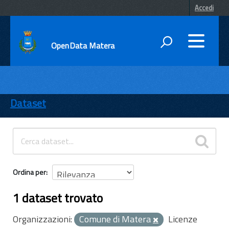
Accedi
OpenData Matera
DATI
ENTI
Dataset
TEMI
INFORMAZIONI
Ordina per
1 dataset trovato
Organizzazioni:
Comune di Matera
Licenze