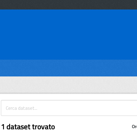
1 dataset trovato
Or