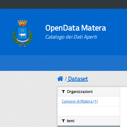
OpenData Matera
Catalogo dei Dati Aperti
Dataset
Organizzazioni
Comune di Matera (1)
temi