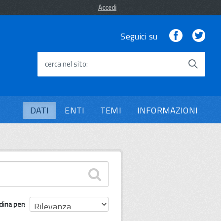
Accedi
Facebook
Twi
Seguici su
cerca nel sito
DATI
ENTI
TEMI
INFORMAZIONI
dina per