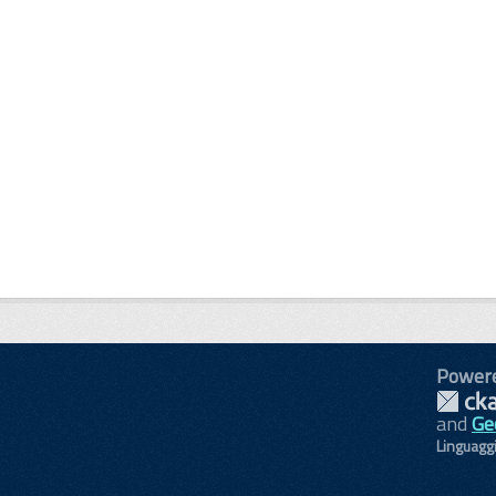
Power
and
Ge
Linguagg