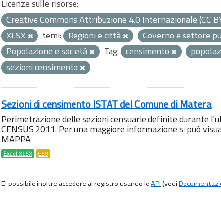
Licenze sulle risorse:
Creative Commons Attribuzione 4.0 Internazionale (CC B
XLSX
temi:
Regioni e città
Governo e settore p
Popolazione e società
Tag:
censimento
popola
sezioni censimento
Sezioni di censimento ISTAT del Comune di Matera
Perimetrazione delle sezioni censuarie definite durante l
CENSUS 2011. Per una maggiore informazione si può visua
MAPPA
Excel XLSX
CSV
E' possibile inoltre accedere al registro usando le
API
(vedi
Documentazi