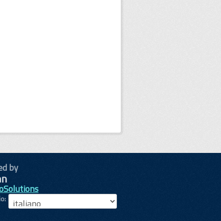
ed by
oSolutions
io