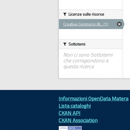
Licenze sulle risorse
Creative Commons At... (1)
Sottotemi
Non ci sono Sottotemi
che corrispondono a
questa ricerca
Informazioni OpenData Matera
Lista cataloghi
CKAN API
CKAN Association