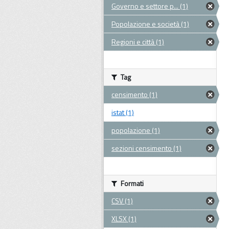
Governo e settore p... (1)
Popolazione e società (1)
Regioni e città (1)
Tag
censimento (1)
istat (1)
popolazione (1)
sezioni censimento (1)
Formati
CSV (1)
XLSX (1)