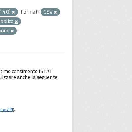
Y 4.0)
Formati:
CSV
ubblico
zione
'ultimo censimento ISTAT
lizzare anche la seguente
one API
).