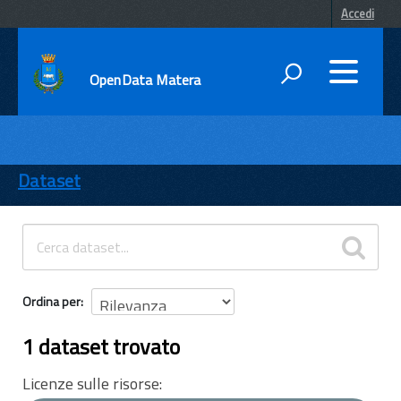
Accedi
OpenData Matera
DATI
ENTI
Dataset
TEMI
INFORMAZIONI
Ordina per
1 dataset trovato
Licenze sulle risorse: