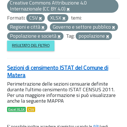
Creative Commons Attribuzione 4.0
Internazionale (CC BY 4.0)
Formati:
CSV
XLSX
temi:
Regioni e città
Governo e settore pubblico
Popolazione e società
Tag:
popolazione
RISULTATO DEL FILTRO
Sezioni di censimento ISTAT del Comune di
Matera
Perimetrazione delle sezioni censuarie definite
durante l'ultimo censimento ISTAT CENSUS 2011.
Per una maggiore informazione si può visualizzare
anche la seguente MAPPA
Excel XLSX
CSV
E' possibile inoltre accedere al registro usando le
API
(vedi