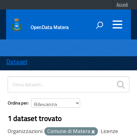
Accedi
OpenData Matera
DATI
ENTI
Dataset
TEMI
INFORMAZIONI
Ordina per
1 dataset trovato
Organizzazioni:
Comune di Matera
Licenze