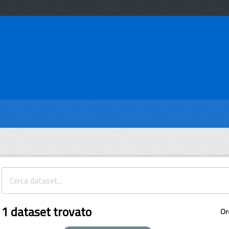
1 dataset trovato
Or