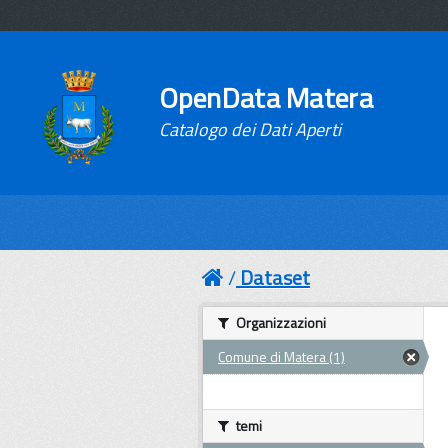
OpenData Matera
Catalogo dei Dati Aperti
Dataset
Organizzazioni
Comune di Matera (1)
temi