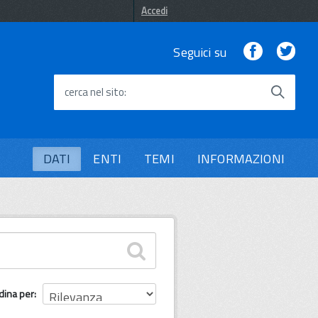
Accedi
Facebook
Twi
Seguici su
cerca nel sito
DATI
ENTI
TEMI
INFORMAZIONI
dina per