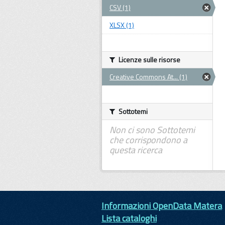
CSV (1)
XLSX (1)
Licenze sulle risorse
Creative Commons At... (1)
Sottotemi
Non ci sono Sottotemi
che corrispondono a
questa ricerca
Informazioni OpenData Matera
Lista cataloghi