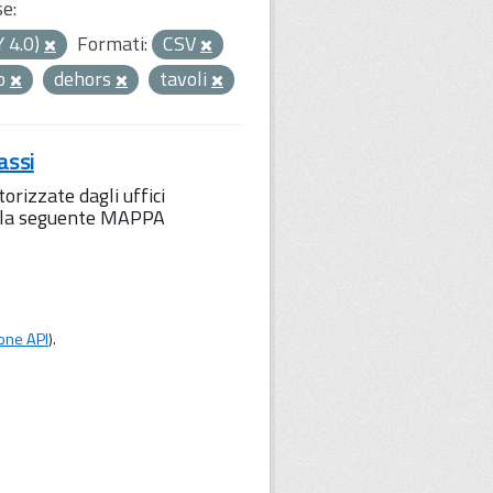
se:
Y 4.0)
Formati:
CSV
to
dehors
tavoli
assi
orizzate dagli uffici
to la seguente MAPPA
one API
).