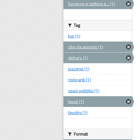
Governo e settore p... (1)
Tag
bar (1)
cibo da asporto (1)
dehors (1)
pizzerie (1)
ristoranti (1)
spazi pubblici (1)
tavoli (1)
tavolini (1)
Formati