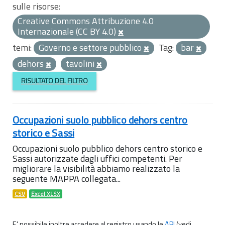
sulle risorse:
Creative Commons Attribuzione 4.0
Internazionale (CC BY 4.0)
temi:
Governo e settore pubblico
Tag:
bar
dehors
tavolini
RISULTATO DEL FILTRO
Occupazioni suolo pubblico dehors centro
storico e Sassi
Occupazioni suolo pubblico dehors centro storico e
Sassi autorizzate dagli uffici competenti. Per
migliorare la visibilità abbiamo realizzato la
seguente MAPPA collegata...
CSV
Excel XLSX
E' possibile inoltre accedere al registro usando le
API
(vedi