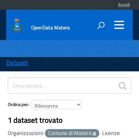
Accedi
OpenData Matera
DATI
ENTI
Dataset
TEMI
INFORMAZIONI
Ordina per
1 dataset trovato
Organizzazioni:
Comune di Matera
Licenze