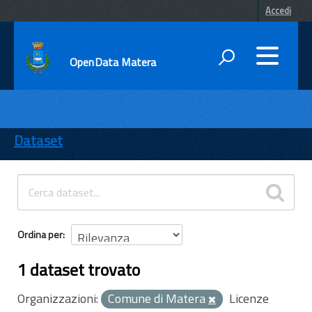
Accedi
OpenData Matera
DATI
ENTI
Dataset
TEMI
INFORMAZIONI
Ordina per
1 dataset trovato
Organizzazioni:
Comune di Matera
Licenze