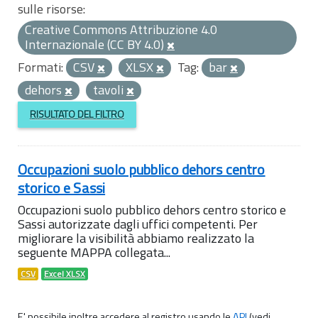
sulle risorse:
Creative Commons Attribuzione 4.0
Internazionale (CC BY 4.0)
Formati:
CSV
XLSX
Tag:
bar
dehors
tavoli
RISULTATO DEL FILTRO
Occupazioni suolo pubblico dehors centro
storico e Sassi
Occupazioni suolo pubblico dehors centro storico e
Sassi autorizzate dagli uffici competenti. Per
migliorare la visibilità abbiamo realizzato la
seguente MAPPA collegata...
CSV
Excel XLSX
E' possibile inoltre accedere al registro usando le
API
(vedi