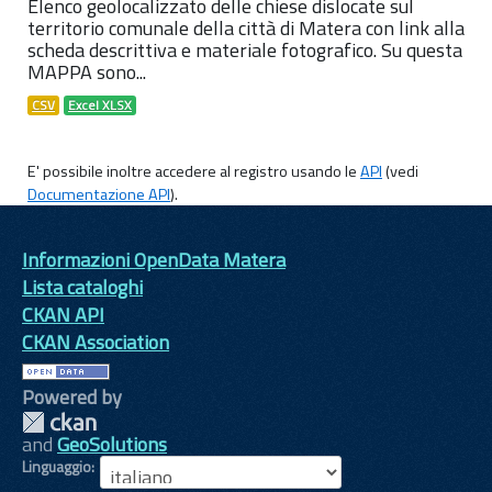
Elenco geolocalizzato delle chiese dislocate sul
territorio comunale della città di Matera con link alla
scheda descrittiva e materiale fotografico. Su questa
MAPPA sono...
CSV
Excel XLSX
E' possibile inoltre accedere al registro usando le
API
(vedi
Documentazione API
).
Informazioni OpenData Matera
Lista cataloghi
CKAN API
CKAN Association
Powered by
and
GeoSolutions
Linguaggio