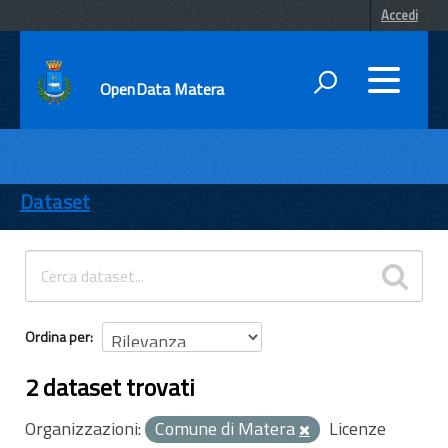
Accedi
OpenData Matera
DATI
ENTI
Dataset
TEMI
INFORMAZIONI
Ordina per
2 dataset trovati
Organizzazioni:
Comune di Matera
Licenze