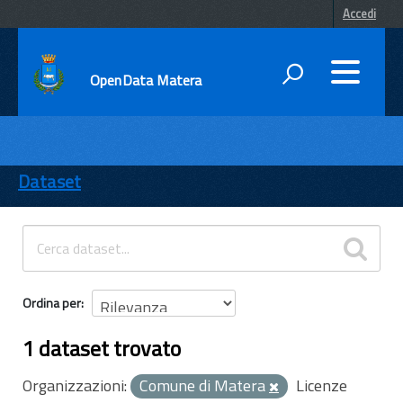
Accedi
OpenData Matera
DATI
ENTI
Dataset
TEMI
INFORMAZIONI
Ordina per
1 dataset trovato
Organizzazioni:
Comune di Matera
Licenze