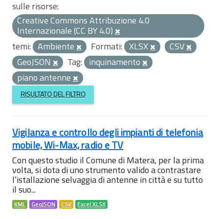
sulle risorse:
Creative Commons Attribuzione 4.0
Internazionale (CC BY 4.0)
temi:
Ambiente
Formati:
XLSX
CSV
GeoJSON
Tag:
inquinamento
piano antenne
RISULTATO DEL FILTRO
Vigilanza e controllo degli impianti di telefonia
mobile, Wi-Max, radio e TV
Con questo studio il Comune di Matera, per la prima
volta, si dota di uno strumento valido a contrastare
l’istallazione selvaggia di antenne in città e su tutto
il suo...
KML
GeoJSON
CSV
Excel XLSX