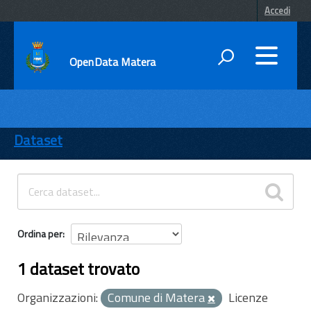
Accedi
OpenData Matera
DATI
ENTI
Dataset
TEMI
INFORMAZIONI
Ordina per
1 dataset trovato
Organizzazioni:
Comune di Matera
Licenze