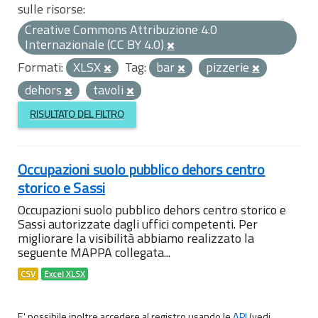
sulle risorse:
Creative Commons Attribuzione 4.0
Internazionale (CC BY 4.0)
Formati:
XLSX
Tag:
bar
pizzerie
dehors
tavoli
RISULTATO DEL FILTRO
Occupazioni suolo pubblico dehors centro
storico e Sassi
Occupazioni suolo pubblico dehors centro storico e
Sassi autorizzate dagli uffici competenti. Per
migliorare la visibilità abbiamo realizzato la
seguente MAPPA collegata...
CSV
Excel XLSX
E' possibile inoltre accedere al registro usando le
API
(vedi