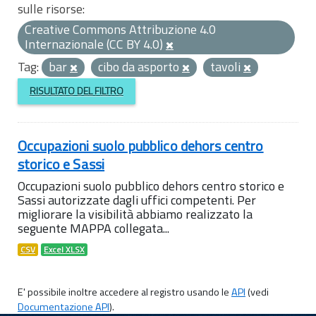
sulle risorse:
Creative Commons Attribuzione 4.0
Internazionale (CC BY 4.0)
Tag:
bar
cibo da asporto
tavoli
RISULTATO DEL FILTRO
Occupazioni suolo pubblico dehors centro
storico e Sassi
Occupazioni suolo pubblico dehors centro storico e
Sassi autorizzate dagli uffici competenti. Per
migliorare la visibilità abbiamo realizzato la
seguente MAPPA collegata...
CSV
Excel XLSX
E' possibile inoltre accedere al registro usando le
API
(vedi
Documentazione API
).