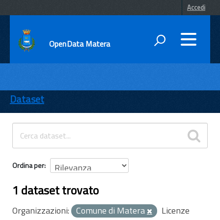
Accedi
OpenData Matera
DATI
ENTI
Dataset
TEMI
INFORMAZIONI
Ordina per
1 dataset trovato
Organizzazioni:
Comune di Matera
Licenze