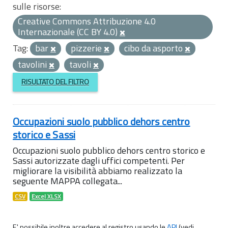
sulle risorse:
Creative Commons Attribuzione 4.0
Internazionale (CC BY 4.0)
Tag:
bar
pizzerie
cibo da asporto
tavolini
tavoli
RISULTATO DEL FILTRO
Occupazioni suolo pubblico dehors centro
storico e Sassi
Occupazioni suolo pubblico dehors centro storico e
Sassi autorizzate dagli uffici competenti. Per
migliorare la visibilità abbiamo realizzato la
seguente MAPPA collegata...
CSV
Excel XLSX
E' possibile inoltre accedere al registro usando le
API
(vedi