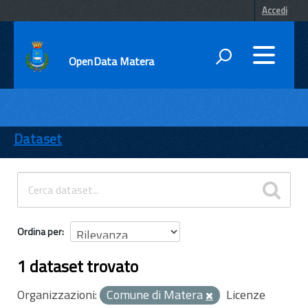
Accedi
OpenData Matera
DATI
ENTI
Dataset
TEMI
INFORMAZIONI
Ordina per
1 dataset trovato
Organizzazioni:
Comune di Matera
Licenze