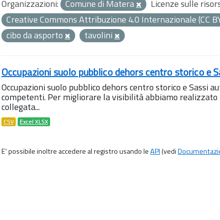
Organizzazioni:
Comune di Matera
Licenze sulle risor
Creative Commons Attribuzione 4.0 Internazionale (CC B
cibo da asporto
tavolini
Occupazioni suolo pubblico dehors centro storico e S
Occupazioni suolo pubblico dehors centro storico e Sassi aut
competenti. Per migliorare la visibilità abbiamo realizza
collegata...
CSV
Excel XLSX
E' possibile inoltre accedere al registro usando le
API
(vedi
Documentazi