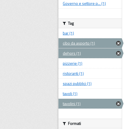
Governo e settore p... (1)
Tag
bar (1)
cibo da asporto (1)
dehors (1)
pizzerie (1)
ristoranti (1)
spazi pubblici (1)
tavoli (1)
tavolini (1)
Formati