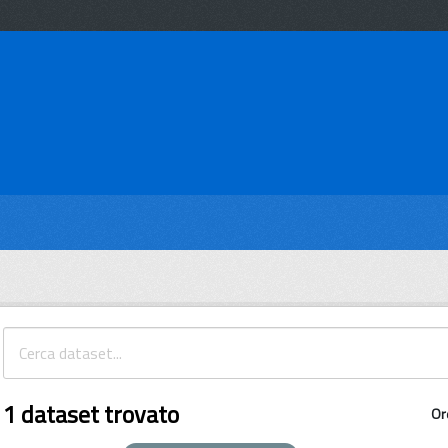
1 dataset trovato
Or