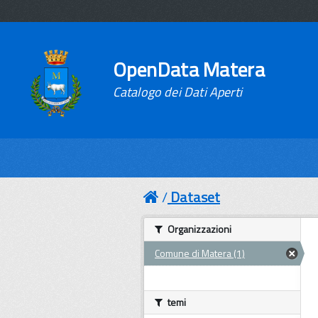
OpenData Matera
Catalogo dei Dati Aperti
Dataset
Organizzazioni
Comune di Matera (1)
temi