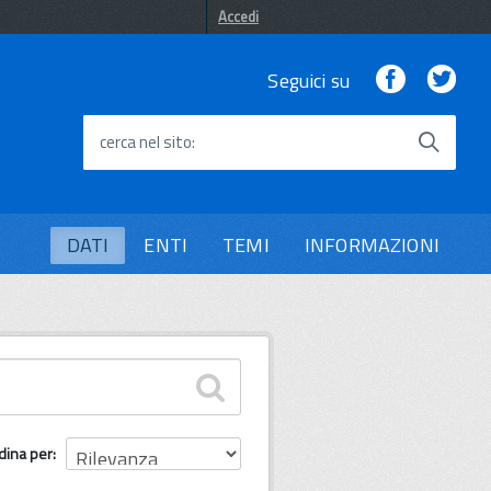
Accedi
Facebook
Twi
Seguici su
cerca nel sito
DATI
ENTI
TEMI
INFORMAZIONI
dina per