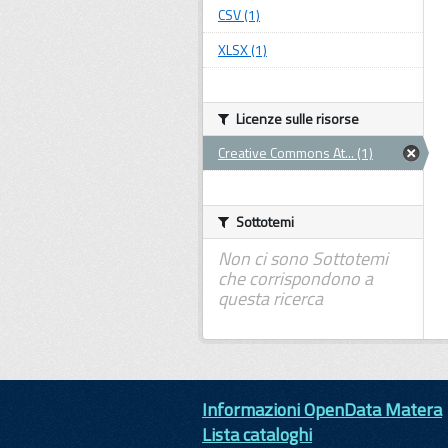
CSV (1)
XLSX (1)
Licenze sulle risorse
Creative Commons At... (1)
Sottotemi
Non ci sono Sottotemi
che corrispondono a
questa ricerca
Informazioni OpenData Matera
Lista cataloghi