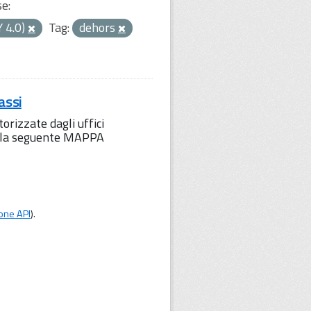
se:
Y 4.0)
Tag:
dehors
assi
orizzate dagli uffici
to la seguente MAPPA
one API
).