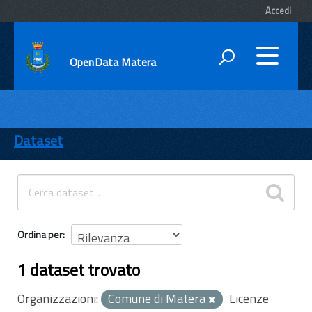
Accedi
OpenData Matera
DATI
ENTI
Dataset
TEMI
INFORMAZIONI
Ordina per
1 dataset trovato
Organizzazioni:
Comune di Matera
Licenze