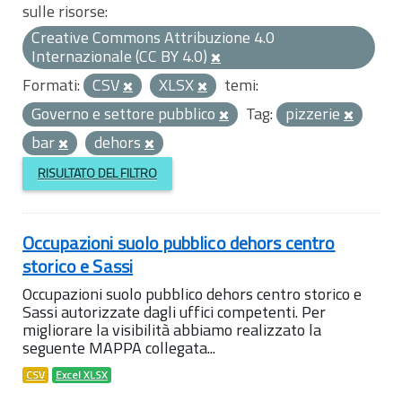
sulle risorse:
Creative Commons Attribuzione 4.0
Internazionale (CC BY 4.0)
Formati:
CSV
XLSX
temi:
Governo e settore pubblico
Tag:
pizzerie
bar
dehors
RISULTATO DEL FILTRO
Occupazioni suolo pubblico dehors centro
storico e Sassi
Occupazioni suolo pubblico dehors centro storico e
Sassi autorizzate dagli uffici competenti. Per
migliorare la visibilità abbiamo realizzato la
seguente MAPPA collegata...
CSV
Excel XLSX