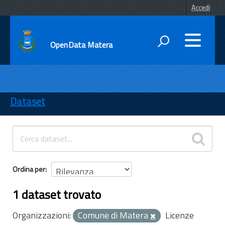
Accedi
OpenData Matera
DATI
ENTI
Dataset
TEMI
INFORMAZIONI
Ordina per
1 dataset trovato
Organizzazioni:
Comune di Matera
Licenze