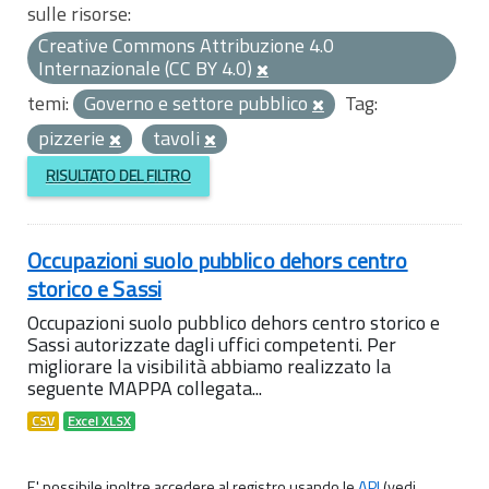
sulle risorse:
Creative Commons Attribuzione 4.0
Internazionale (CC BY 4.0)
temi:
Governo e settore pubblico
Tag:
pizzerie
tavoli
RISULTATO DEL FILTRO
Occupazioni suolo pubblico dehors centro
storico e Sassi
Occupazioni suolo pubblico dehors centro storico e
Sassi autorizzate dagli uffici competenti. Per
migliorare la visibilità abbiamo realizzato la
seguente MAPPA collegata...
CSV
Excel XLSX
E' possibile inoltre accedere al registro usando le
API
(vedi