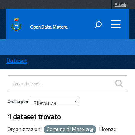
Accedi
OpenData Matera
DATI
ENTI
Dataset
TEMI
INFORMAZIONI
Ordina per
1 dataset trovato
Organizzazioni:
Comune di Matera
Licenze