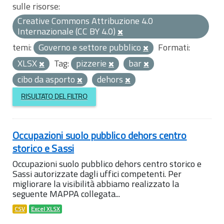
sulle risorse:
Creative Commons Attribuzione 4.0
Internazionale (CC BY 4.0)
temi:
Governo e settore pubblico
Formati:
XLSX
Tag:
pizzerie
bar
cibo da asporto
dehors
RISULTATO DEL FILTRO
Occupazioni suolo pubblico dehors centro
storico e Sassi
Occupazioni suolo pubblico dehors centro storico e
Sassi autorizzate dagli uffici competenti. Per
migliorare la visibilità abbiamo realizzato la
seguente MAPPA collegata...
CSV
Excel XLSX