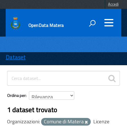
Accedi
OpenData Matera
DATI
ENTI
Dataset
TEMI
INFORMAZIONI
Ordina per
1 dataset trovato
Organizzazioni:
Comune di Matera
Licenze