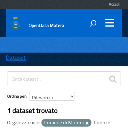
Accedi
OpenData Matera
DATI
ENTI
Dataset
TEMI
INFORMAZIONI
Ordina per
1 dataset trovato
Organizzazioni:
Comune di Matera
Licenze