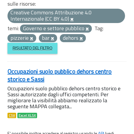
sulle risorse:
Creative Commons Attribuzione 4.0
Internazionale (CC BY 4.0)
temi:
Governo e settore pubblico
Tag:
pizzerie
bar
dehors
RISULTATO DEL FILTRO
Occupazioni suolo pubblico dehors centro
storico e Sassi
Occupazioni suolo pubblico dehors centro storico e
Sassi autorizzate dagli uffici competenti. Per
migliorare la visibilità abbiamo realizzato la
seguente MAPPA collegata...
CSV
Excel XLSX
E' possibile inoltre accedere al registro usando le
API
(vedi