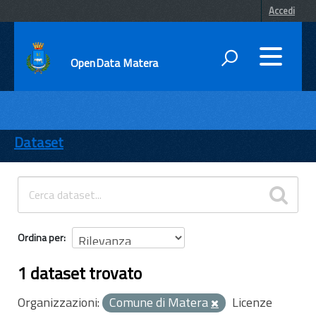
Accedi
OpenData Matera
DATI
ENTI
Dataset
TEMI
INFORMAZIONI
Ordina per
1 dataset trovato
Organizzazioni:
Comune di Matera
Licenze