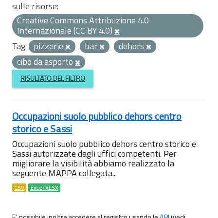
sulle risorse:
Creative Commons Attribuzione 4.0
Internazionale (CC BY 4.0)
Tag:
pizzerie
bar
dehors
cibo da asporto
RISULTATO DEL FILTRO
Occupazioni suolo pubblico dehors centro
storico e Sassi
Occupazioni suolo pubblico dehors centro storico e
Sassi autorizzate dagli uffici competenti. Per
migliorare la visibilità abbiamo realizzato la
seguente MAPPA collegata...
CSV
Excel XLSX
E' possibile inoltre accedere al registro usando le
API
(vedi