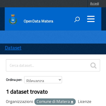
Accedi
OpenData Matera
DATI
ENTI
Dataset
TEMI
INFORMAZIONI
Ordina per
1 dataset trovato
Organizzazioni:
Comune di Matera
Licenze