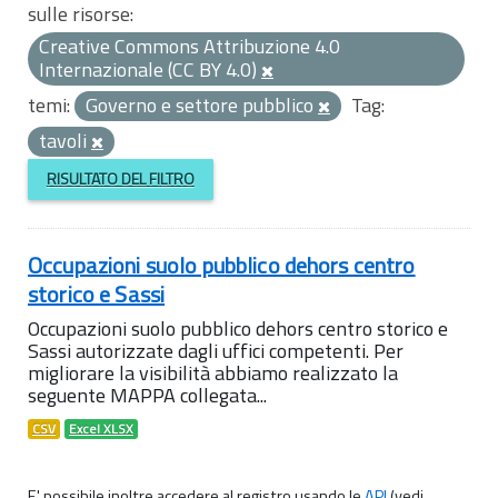
sulle risorse:
Creative Commons Attribuzione 4.0
Internazionale (CC BY 4.0)
temi:
Governo e settore pubblico
Tag:
tavoli
RISULTATO DEL FILTRO
Occupazioni suolo pubblico dehors centro
storico e Sassi
Occupazioni suolo pubblico dehors centro storico e
Sassi autorizzate dagli uffici competenti. Per
migliorare la visibilità abbiamo realizzato la
seguente MAPPA collegata...
CSV
Excel XLSX
E' possibile inoltre accedere al registro usando le
API
(vedi