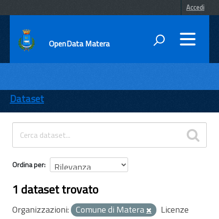
Accedi
OpenData Matera
DATI
ENTI
Dataset
TEMI
INFORMAZIONI
Ordina per
1 dataset trovato
Organizzazioni:
Comune di Matera
Licenze