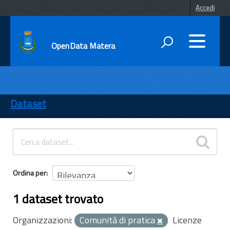
Accedi
OpenData Matera
DATI
ENTI
Dataset
TEMI
INFORMAZIONI
Ordina per
1 dataset trovato
Organizzazioni:
Comunità di pratica
Licenze