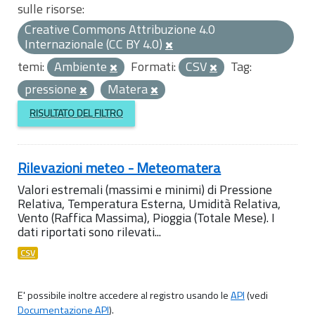
sulle risorse:
Creative Commons Attribuzione 4.0
Internazionale (CC BY 4.0)
temi:
Ambiente
Formati:
CSV
Tag:
pressione
Matera
RISULTATO DEL FILTRO
Rilevazioni meteo - Meteomatera
Valori estremali (massimi e minimi) di Pressione
Relativa, Temperatura Esterna, Umidità Relativa,
Vento (Raffica Massima), Pioggia (Totale Mese). I
dati riportati sono rilevati...
CSV
E' possibile inoltre accedere al registro usando le
API
(vedi
Documentazione API
).