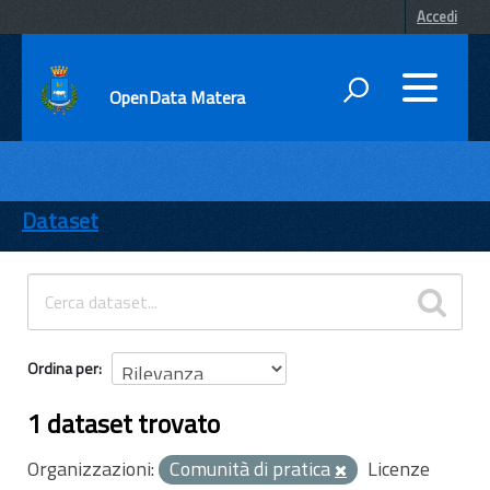
Accedi
OpenData Matera
DATI
ENTI
Dataset
TEMI
INFORMAZIONI
Ordina per
1 dataset trovato
Organizzazioni:
Comunità di pratica
Licenze