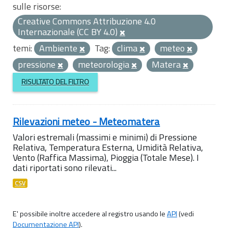
sulle risorse:
Creative Commons Attribuzione 4.0
Internazionale (CC BY 4.0)
temi:
Ambiente
Tag:
clima
meteo
pressione
meteorologia
Matera
RISULTATO DEL FILTRO
Rilevazioni meteo - Meteomatera
Valori estremali (massimi e minimi) di Pressione
Relativa, Temperatura Esterna, Umidità Relativa,
Vento (Raffica Massima), Pioggia (Totale Mese). I
dati riportati sono rilevati...
CSV
E' possibile inoltre accedere al registro usando le
API
(vedi
Documentazione API
).