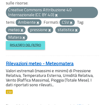
sulle risorse:
Creative Commons Attribuzione 4.0
Internazionale (CC BY 4.0)
temi:
Ambiente
Formati:
CSV
Tag:
meteo
pressione
statistica
Matera
RISULTATO DEL FILTRO
Rilevazioni meteo - Meteomatera
Valori estremali (massimi e minimi) di Pressione
Relativa, Temperatura Esterna, Umidità Relativa,
Vento (Raffica Massima), Pioggia (Totale Mese). I
dati riportati sono rilevati...
CSV