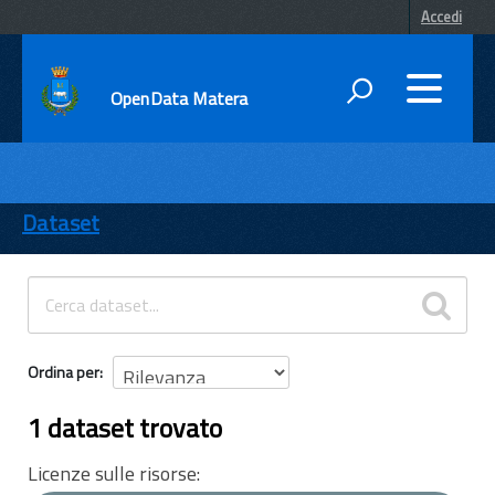
Accedi
OpenData Matera
DATI
ENTI
Dataset
TEMI
INFORMAZIONI
Ordina per
1 dataset trovato
Licenze sulle risorse: