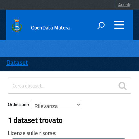
Accedi
OpenData Matera
DATI
ENTI
Dataset
TEMI
INFORMAZIONI
Ordina per
1 dataset trovato
Licenze sulle risorse: