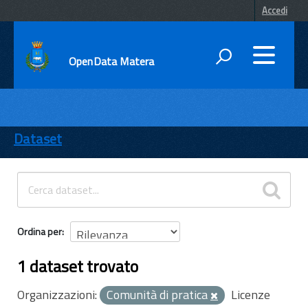
Accedi
OpenData Matera
DATI
ENTI
Dataset
TEMI
INFORMAZIONI
Ordina per
1 dataset trovato
Organizzazioni:
Comunità di pratica
Licenze