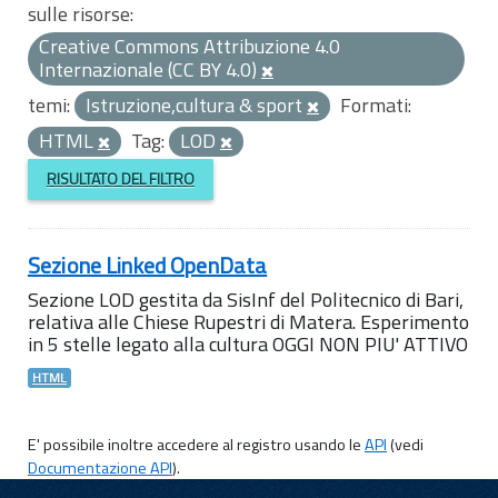
sulle risorse:
Creative Commons Attribuzione 4.0
Internazionale (CC BY 4.0)
temi:
Istruzione,cultura & sport
Formati:
HTML
Tag:
LOD
RISULTATO DEL FILTRO
Sezione Linked OpenData
Sezione LOD gestita da SisInf del Politecnico di Bari,
relativa alle Chiese Rupestri di Matera. Esperimento
in 5 stelle legato alla cultura OGGI NON PIU' ATTIVO
HTML
E' possibile inoltre accedere al registro usando le
API
(vedi
Documentazione API
).