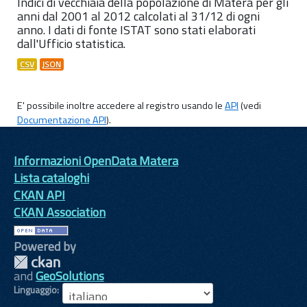
Indici di vecchiaia della popolazione di Matera per gli
anni dal 2001 al 2012 calcolati al 31/12 di ogni
anno. I dati di fonte ISTAT sono stati elaborati
dall'Ufficio statistica.
CSV
JSON
E' possibile inoltre accedere al registro usando le
API
(vedi
Documentazione API
).
Informazioni OpenData Matera
Lista cataloghi
CKAN API
CKAN Association
Powered by
and
GeoSolutions
Linguaggio