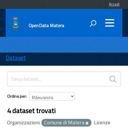
Accedi
OpenData Matera
DATI
ENTI
Dataset
TEMI
INFORMAZIONI
Ordina per
4 dataset trovati
Organizzazioni:
Comune di Matera
Licenze