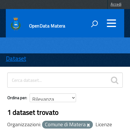
Accedi
OpenData Matera
DATI
ENTI
Dataset
TEMI
INFORMAZIONI
Ordina per
1 dataset trovato
Organizzazioni:
Comune di Matera
Licenze