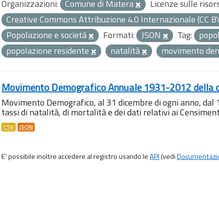
Organizzazioni:
Comune di Matera
Licenze sulle risor
Creative Commons Attribuzione 4.0 Internazionale (CC B
Popolazione e società
Formati:
JSON
Tag:
popo
popolazione residente
natalità
movimento dem
Movimento Demografico Annuale 1931-2012 della ci
Movimento Demografico, al 31 dicembre di ogni anno, dal 
tassi di natalità, di mortalità e dei dati relativi ai Censiment
CSV
JSON
E' possibile inoltre accedere al registro usando le
API
(vedi
Documentazi