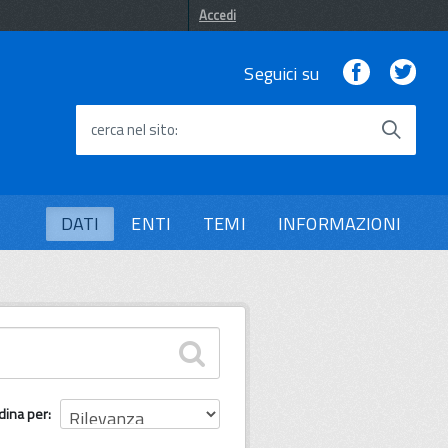
Accedi
Facebook
Twi
Seguici su
cerca nel sito
DATI
ENTI
TEMI
INFORMAZIONI
dina per