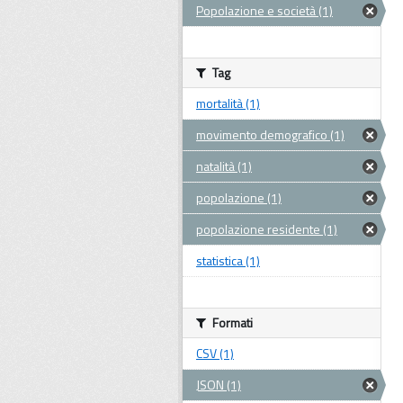
Popolazione e società (1)
Tag
mortalità (1)
movimento demografico (1)
natalità (1)
popolazione (1)
popolazione residente (1)
statistica (1)
Formati
CSV (1)
JSON (1)