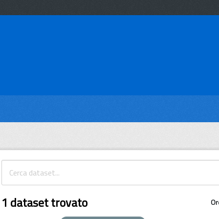
1 dataset trovato
Or