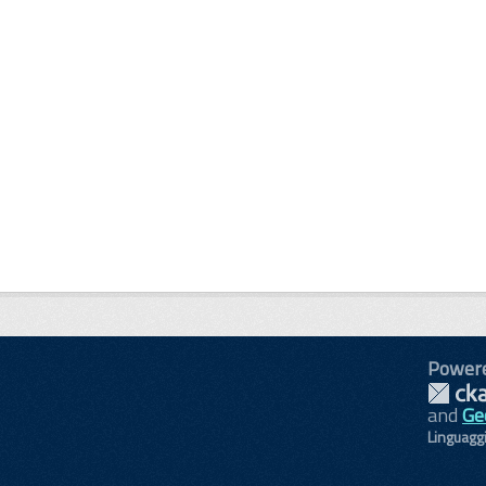
Power
and
Ge
Linguagg