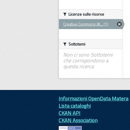
Licenze sulle risorse
Creative Commons At... (1)
Sottotemi
Non ci sono Sottotemi
che corrispondono a
questa ricerca
Informazioni OpenData Matera
Lista cataloghi
CKAN API
CKAN Association