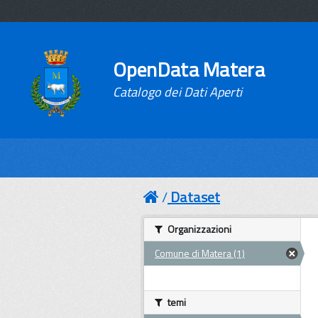
OpenData Matera
Catalogo dei Dati Aperti
Dataset
Organizzazioni
Comune di Matera (1)
temi