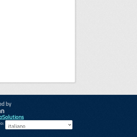
ed by
oSolutions
io