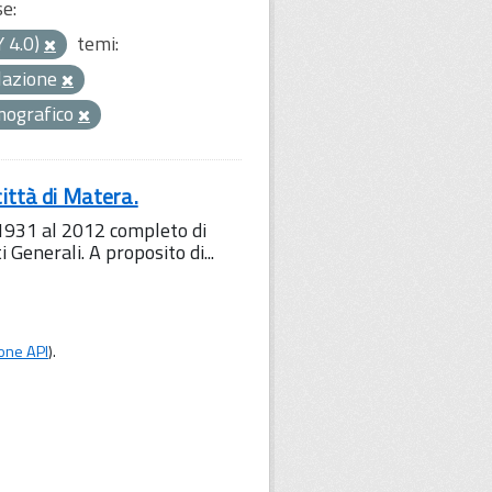
se:
Y 4.0)
temi:
lazione
ografico
ttà di Matera.
1931 al 2012 completo di
i Generali. A proposito di...
one API
).