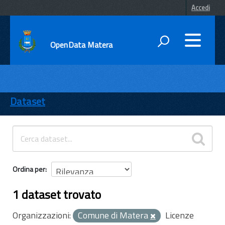
Accedi
OpenData Matera
DATI
ENTI
Dataset
TEMI
INFORMAZIONI
Ordina per
1 dataset trovato
Organizzazioni:
Comune di Matera
Licenze