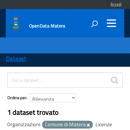
Accedi
OpenData Matera
DATI
ENTI
Dataset
TEMI
INFORMAZIONI
Ordina per
1 dataset trovato
Organizzazioni:
Comune di Matera
Licenze