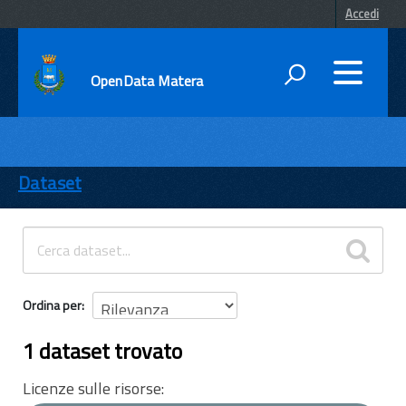
Accedi
OpenData Matera
DATI
ENTI
Dataset
TEMI
INFORMAZIONI
Ordina per
1 dataset trovato
Licenze sulle risorse: