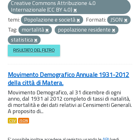
Creative Commons Attribuzione 4.0
Internazionale (CC BY 4.0)
temi:
Popolazione e società
Formati:
JSON
Tag:
mortalità
popolazione residente
statistica
RISULTATO DEL FILTRO
Movimento Demografico Annuale 1931-2012
della città di Matera.
Movimento Demografico, al 31 dicembre di ogni
anno, dal 1931 al 2012 completo di tassi di natalità,
di mortalità e dei dati relativi ai Censimenti Generali.
A proposito di...
CSV
JSON
E' possibile inoltre accedere al registro usando le
API
(vedi