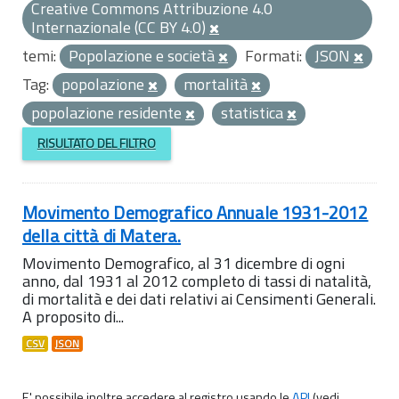
Creative Commons Attribuzione 4.0
Internazionale (CC BY 4.0)
temi:
Popolazione e società
Formati:
JSON
Tag:
popolazione
mortalità
popolazione residente
statistica
RISULTATO DEL FILTRO
Movimento Demografico Annuale 1931-2012
della città di Matera.
Movimento Demografico, al 31 dicembre di ogni
anno, dal 1931 al 2012 completo di tassi di natalità,
di mortalità e dei dati relativi ai Censimenti Generali.
A proposito di...
CSV
JSON
E' possibile inoltre accedere al registro usando le
API
(vedi