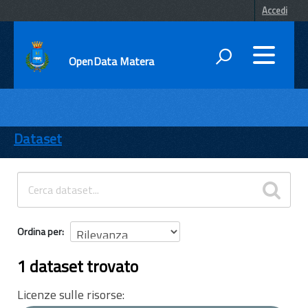
Accedi
OpenData Matera
DATI
ENTI
Dataset
TEMI
INFORMAZIONI
Ordina per
1 dataset trovato
Licenze sulle risorse: