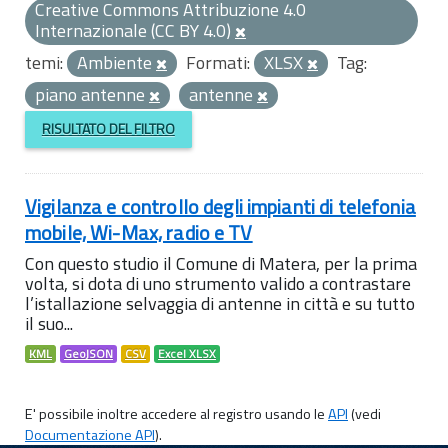
Creative Commons Attribuzione 4.0
Internazionale (CC BY 4.0)
temi:
Ambiente
Formati:
XLSX
Tag:
piano antenne
antenne
RISULTATO DEL FILTRO
Vigilanza e controllo degli impianti di telefonia
mobile, Wi-Max, radio e TV
Con questo studio il Comune di Matera, per la prima
volta, si dota di uno strumento valido a contrastare
l’istallazione selvaggia di antenne in città e su tutto
il suo...
KML
GeoJSON
CSV
Excel XLSX
E' possibile inoltre accedere al registro usando le
API
(vedi
Documentazione API
).