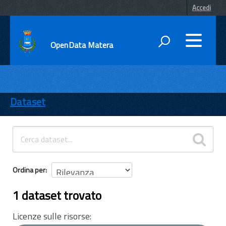
Accedi
OpenData Matera
DATI
ENTI
Dataset
TEMI
INFORMAZIONI
Ordina per
1 dataset trovato
Licenze sulle risorse: