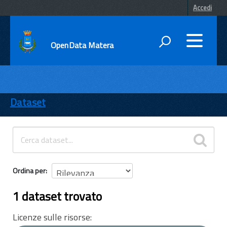
Accedi
OpenData Matera
DATI
ENTI
Dataset
TEMI
INFORMAZIONI
Ordina per
1 dataset trovato
Licenze sulle risorse: