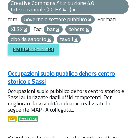
Creative Commons Attribuzione 4.0
Internazionale (CC BY 4.0)
temi:
Governo e settore pubblico
Formati:
XLSX
Tag:
bar
dehors
cibo da asporto
tavoli
RISULTATO DEL FILTRO
Occupazioni suolo pubblico dehors centro
storico e Sassi
Occupazioni suolo pubblico dehors centro storico e
Sassi autorizzate dagli uffici competenti. Per
migliorare la visibilità abbiamo realizzato la
seguente MAPPA collegata...
CSV
Excel XLSX
E' possibile inoltre accedere al registro usando le
API
(vedi