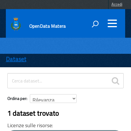
Accedi
OpenData Matera
DATI
ENTI
Dataset
TEMI
INFORMAZIONI
Ordina per
1 dataset trovato
Licenze sulle risorse: