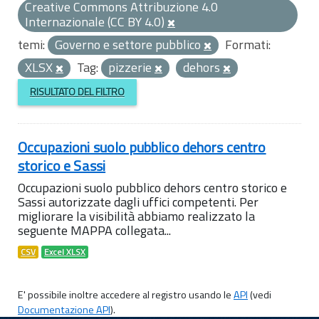
Creative Commons Attribuzione 4.0
Internazionale (CC BY 4.0)
temi:
Governo e settore pubblico
Formati:
XLSX
Tag:
pizzerie
dehors
RISULTATO DEL FILTRO
Occupazioni suolo pubblico dehors centro
storico e Sassi
Occupazioni suolo pubblico dehors centro storico e
Sassi autorizzate dagli uffici competenti. Per
migliorare la visibilità abbiamo realizzato la
seguente MAPPA collegata...
CSV
Excel XLSX
E' possibile inoltre accedere al registro usando le
API
(vedi
Documentazione API
).