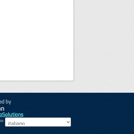
ed by
oSolutions
io