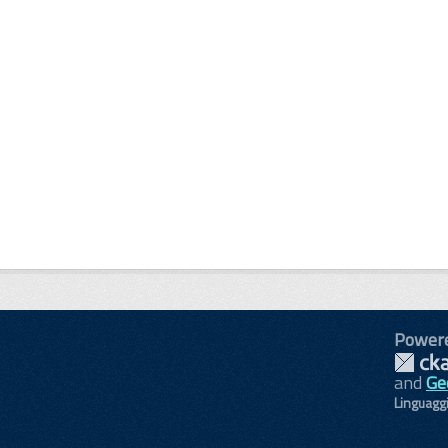
Power
and
Ge
Linguagg