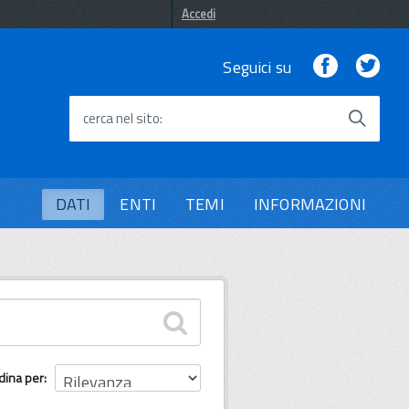
Accedi
Facebook
Twi
Seguici su
cerca nel sito
DATI
ENTI
TEMI
INFORMAZIONI
dina per