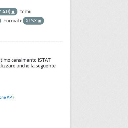
Y 4.0)
temi:
Formati:
XLSX
'ultimo censimento ISTAT
lizzare anche la seguente
one API
).