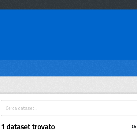
1 dataset trovato
Or