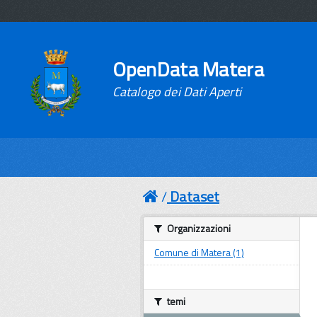
OpenData Matera
Catalogo dei Dati Aperti
Dataset
Organizzazioni
Comune di Matera (1)
temi