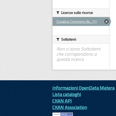
Licenze sulle risorse
Creative Commons At... (1)
Sottotemi
Non ci sono Sottotemi
che corrispondono a
questa ricerca
Informazioni OpenData Matera
Lista cataloghi
CKAN API
CKAN Association