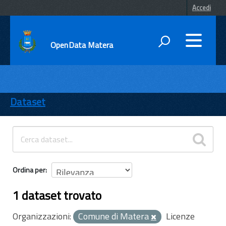
Accedi
OpenData Matera
DATI
ENTI
Dataset
TEMI
INFORMAZIONI
Ordina per
1 dataset trovato
Organizzazioni:
Comune di Matera
Licenze