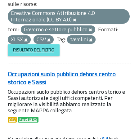
sulle risorse:
Creative Commons Attribuzione 4.0
Internazionale (CC BY 4.0)
temi:
Governo e settore pubblico
Formati:
XLSX
CSV
Tag:
tavolini
RISULTATO DEL FILTRO
Occupazioni suolo pubblico dehors centro
storico e Sassi
Occupazioni suolo pubblico dehors centro storico e
Sassi autorizzate dagli uffici competenti. Per
migliorare la visibilità abbiamo realizzato la
seguente MAPPA collegata...
CSV
Excel XLSX
E' possibile inoltre accedere al registro usando le
API
(vedi