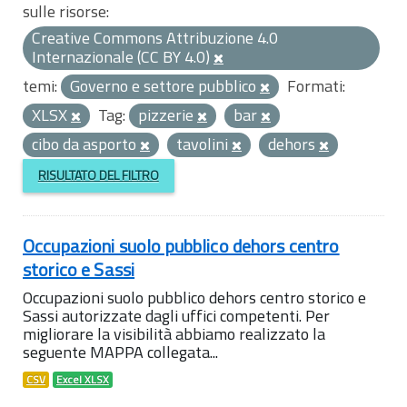
sulle risorse:
Creative Commons Attribuzione 4.0
Internazionale (CC BY 4.0)
temi:
Governo e settore pubblico
Formati:
XLSX
Tag:
pizzerie
bar
cibo da asporto
tavolini
dehors
RISULTATO DEL FILTRO
Occupazioni suolo pubblico dehors centro
storico e Sassi
Occupazioni suolo pubblico dehors centro storico e
Sassi autorizzate dagli uffici competenti. Per
migliorare la visibilità abbiamo realizzato la
seguente MAPPA collegata...
CSV
Excel XLSX