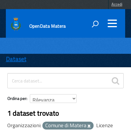
Accedi
OpenData Matera
DATI
ENTI
Dataset
TEMI
INFORMAZIONI
Ordina per
1 dataset trovato
Organizzazioni:
Comune di Matera
Licenze