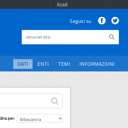
Accedi
Facebook
Twi
Seguici su
cerca nel sito
DATI
ENTI
TEMI
INFORMAZIONI
dina per