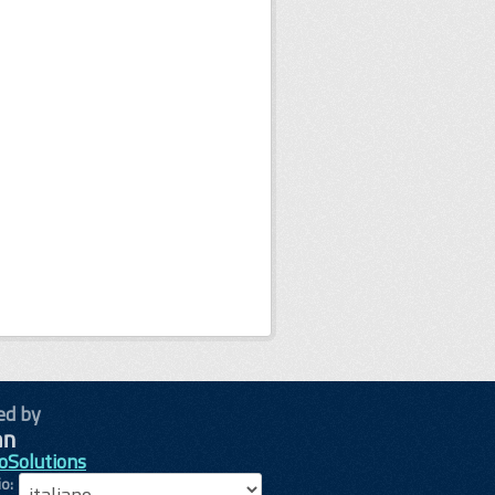
ed by
oSolutions
io