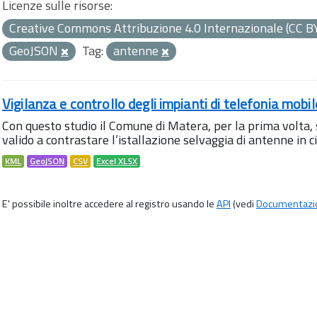
Licenze sulle risorse:
Creative Commons Attribuzione 4.0 Internazionale (CC B
GeoJSON
Tag:
antenne
Vigilanza e controllo degli impianti di telefonia mobi
Con questo studio il Comune di Matera, per la prima volta,
valido a contrastare l’istallazione selvaggia di antenne in citt
KML
GeoJSON
CSV
Excel XLSX
E' possibile inoltre accedere al registro usando le
API
(vedi
Documentazi