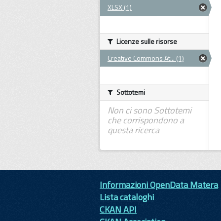
XLSX (1)
Licenze sulle risorse
Creative Commons At... (1)
Sottotemi
Non ci sono Sottotemi
che corrispondono a
questa ricerca
Informazioni OpenData Matera
Lista cataloghi
CKAN API