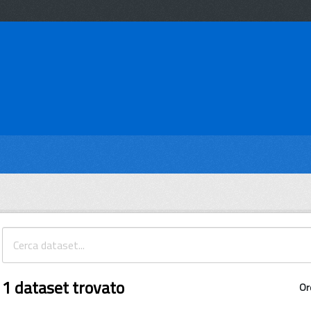
1 dataset trovato
Or