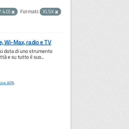
Y 4.0)
Formati:
XLSX
le, Wi-Max, radio e TV
 si dota di uno strumento
à e su tutto il suo...
one API
).