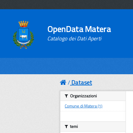
OpenData Matera
Catalogo dei Dati Aperti
Dataset
Organizzazioni
Comune di Matera (1)
temi