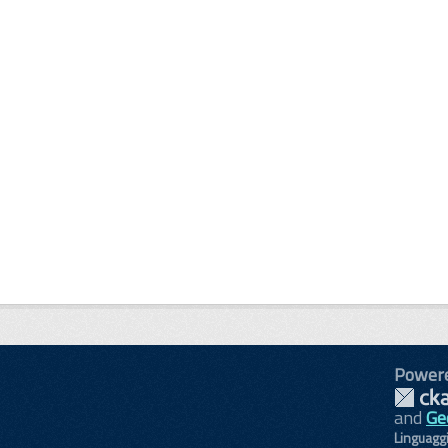
Power
and
Ge
Linguagg