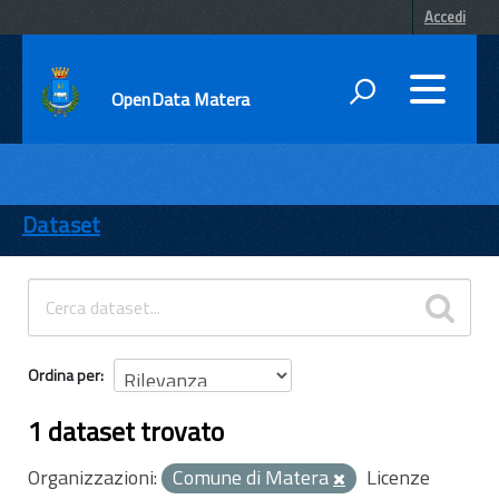
Accedi
OpenData Matera
DATI
ENTI
Dataset
TEMI
INFORMAZIONI
Ordina per
1 dataset trovato
Organizzazioni:
Comune di Matera
Licenze