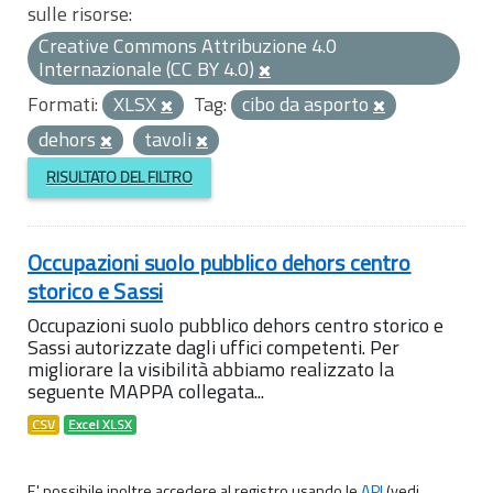
sulle risorse:
Creative Commons Attribuzione 4.0
Internazionale (CC BY 4.0)
Formati:
XLSX
Tag:
cibo da asporto
dehors
tavoli
RISULTATO DEL FILTRO
Occupazioni suolo pubblico dehors centro
storico e Sassi
Occupazioni suolo pubblico dehors centro storico e
Sassi autorizzate dagli uffici competenti. Per
migliorare la visibilità abbiamo realizzato la
seguente MAPPA collegata...
CSV
Excel XLSX
E' possibile inoltre accedere al registro usando le
API
(vedi