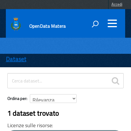
Accedi
OpenData Matera
DATI
ENTI
Dataset
TEMI
INFORMAZIONI
Ordina per
1 dataset trovato
Licenze sulle risorse: