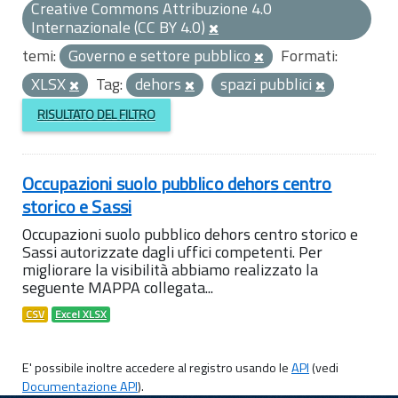
Creative Commons Attribuzione 4.0
Internazionale (CC BY 4.0)
temi:
Governo e settore pubblico
Formati:
XLSX
Tag:
dehors
spazi pubblici
RISULTATO DEL FILTRO
Occupazioni suolo pubblico dehors centro
storico e Sassi
Occupazioni suolo pubblico dehors centro storico e
Sassi autorizzate dagli uffici competenti. Per
migliorare la visibilità abbiamo realizzato la
seguente MAPPA collegata...
CSV
Excel XLSX
E' possibile inoltre accedere al registro usando le
API
(vedi
Documentazione API
).