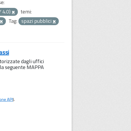
se:
Y 4.0)
temi:
Tag:
spazi pubblici
assi
orizzate dagli uffici
to la seguente MAPPA
one API
).