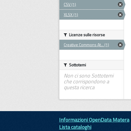
CSV (1)
XLSX (1)
Licenze sulle risorse
Creative Commons At... (1)
Sottotemi
Non ci sono Sottotemi
che corrispondono a
questa ricerca
Informazioni OpenData Matera
Lista cataloghi