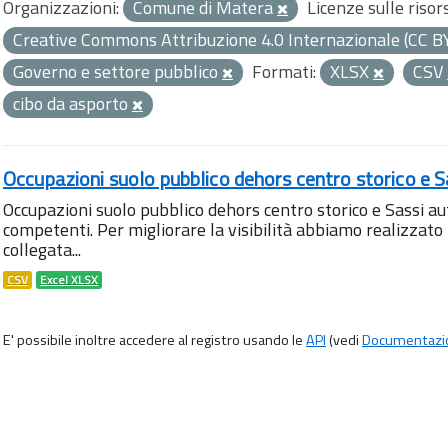
Organizzazioni:
Comune di Matera
Licenze sulle risor
Creative Commons Attribuzione 4.0 Internazionale (CC B
Governo e settore pubblico
Formati:
XLSX
CSV
cibo da asporto
Occupazioni suolo pubblico dehors centro storico e S
Occupazioni suolo pubblico dehors centro storico e Sassi aut
competenti. Per migliorare la visibilità abbiamo realizza
collegata...
CSV
Excel XLSX
E' possibile inoltre accedere al registro usando le
API
(vedi
Documentazi