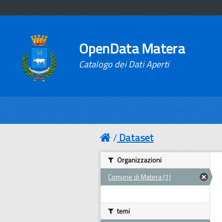
OpenData Matera
Catalogo dei Dati Aperti
Dataset
Organizzazioni
Comune di Matera (1)
temi