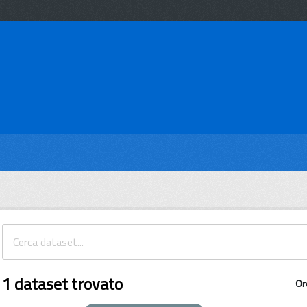
1 dataset trovato
Or