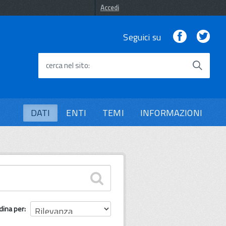
Accedi
Facebook
Twi
Seguici su
cerca nel sito
DATI
ENTI
TEMI
INFORMAZIONI
dina per