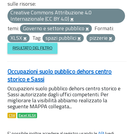
sulle risorse:
Creative Commons Attribuzione 4.0
Internazionale (CC BY 4.0)
temi:
Governo e settore pubblico
Formati:
XLSX
Tag:
spazi pubblici
pizzerie
RISULTATO DEL FILTRO
Occupazioni suolo pubblico dehors centro
storico e Sassi
Occupazioni suolo pubblico dehors centro storico e
Sassi autorizzate dagli uffici competenti. Per
migliorare la visibilità abbiamo realizzato la
seguente MAPPA collegata...
CSV
Excel XLSX
E' possibile inoltre accedere al registro usando le
API
(vedi