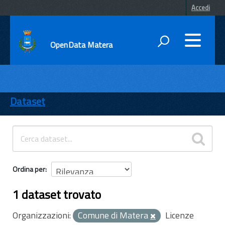
Accedi
OpenData Matera
DATI
ENTI
Dataset
TEMI
INFORMAZIONI
Ordina per
1 dataset trovato
Organizzazioni:
Comune di Matera
Licenze