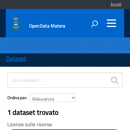
Accedi
OpenData Matera
DATI
ENTI
Dataset
TEMI
INFORMAZIONI
Ordina per
1 dataset trovato
Licenze sulle risorse: