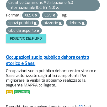
Creative Commons Attribuzione 4.0
Internazionale (CC BY 4.0)
Formati:
XLSX
CSV
Tag:
spazi pubblici
pizzerie
dehors
cibo da asporto
RISULTATO DEL FILTRO
Occupazioni suolo pubblico dehors centro
storico e Sassi
Occupazioni suolo pubblico dehors centro storico e
Sassi autorizzate dagli uffici competenti. Per
migliorare la visibilità abbiamo realizzato la
seguente MAPPA collegata...
CSV
Excel XLSX
E' possibile inoltre accedere al registro usando le
API
(vedi